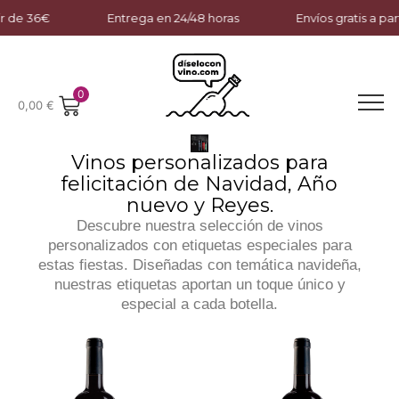
e 36€
Entrega en 24/48 horas
Envíos gratis a partir 
0
0,00
€
Vinos personalizados para
felicitación de Navidad, Año
nuevo y Reyes.
Descubre nuestra selección de
vinos
personalizados
con etiquetas especiales para
estas fiestas. Diseñadas con temática navideña,
nuestras etiquetas aportan un toque único y
especial a cada botella.