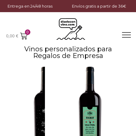
Entrega en 24/48 horas
Envíos gratis a partir de 36€
0
0,00
€
Vinos personalizados para
Regalos de Empresa