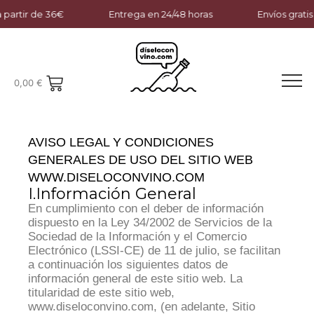
tir de 36€
Entrega en 24/48 horas
Envíos gratis a pa
0,00
€
AVISO LEGAL Y CONDICIONES
GENERALES DE USO DEL SITIO WEB
WWW.DISELOCONVINO.COM
I.Información General
En cumplimiento con el deber de información
dispuesto en la Ley 34/2002 de Servicios de la
Sociedad de la Información y el Comercio
Electrónico (LSSI-CE) de 11 de julio, se facilitan
a continuación los siguientes datos de
información general de este sitio web. La
titularidad de este sitio web,
www.diseloconvino.com, (en adelante, Sitio