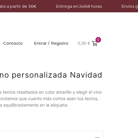
is a partir de 36€
Entrega en 24/48 horas
Envíos gr
0
Contacto
Entrar / Registro
0,00
€
ino personalizada Navidad
 textos resaltados en color amarillo y elegir el vino
cordamos que cuanto más cortos sean tus textos,
los equilibradamente en la etiqueta.