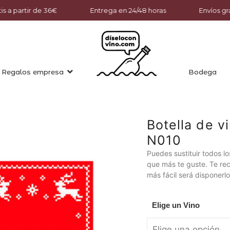
s a partir de 36€
Entrega en 24/48 horas
Envíos grat
Regalos empresa
Bodega
Botella de v
N010
Puedes sustituir todos los
que más te guste. Te re
más fácil será disponer
Elige un Vino