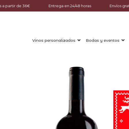
 a partir de 36€
Entrega en 24/48 horas
Envíos grati
Vinos personalizados
Bodas y eventos