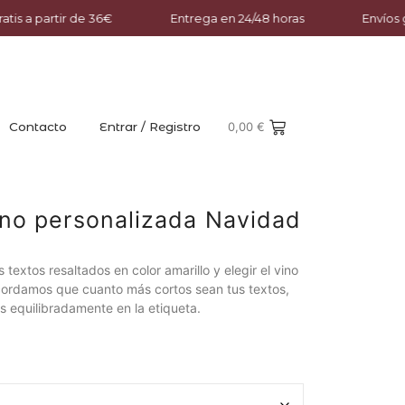
atis a partir de 36€
Entrega en 24/48 horas
Envíos g
Contacto
Entrar / Registro
0,00
€
ino personalizada Navidad
 textos resaltados en color amarillo y elegir el vino
cordamos que cuanto más cortos sean tus textos,
los equilibradamente en la etiqueta.