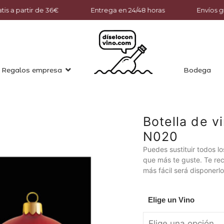
tis a partir de 36€
Entrega en 24/48 horas
Envíos gr
Regalos empresa
Bodega
Botella de v
N020
Puedes sustituir todos los
que más te guste. Te re
más fácil será disponer
Elige un Vino