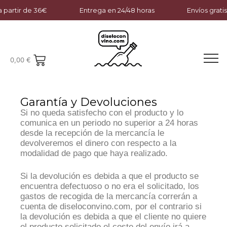
a partir de 36€
Entrega en 24/48 horas
Envíos gratis
0,00
€
Garantía y Devoluciones
Si no queda satisfecho con el producto y lo
comunica en un periodo no superior a 24 horas
desde la recepción de la mercancía le
devolveremos el dinero con respecto a la
modalidad de pago que haya realizado.
Si la devolución es debida a que el producto se
encuentra defectuoso o no era el solicitado, los
gastos de recogida de la mercancía correrán a
cuenta de diseloconvino.com, por el contrario si
la devolución es debida a que el cliente no quiere
el producto solicitado el coste del envío irá a